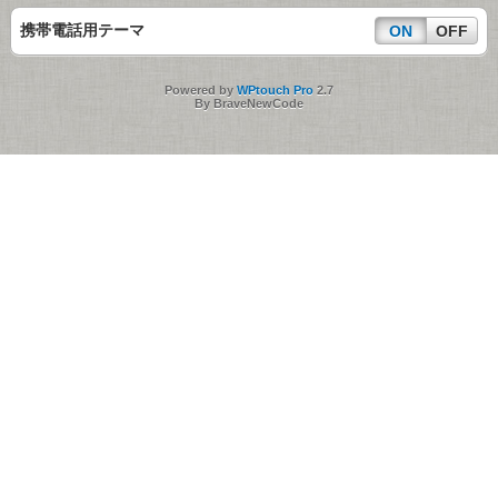
携帯電話用テーマ
ON
OFF
Powered by
WPtouch Pro
2.7
By BraveNewCode